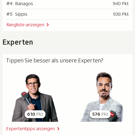
#4
Banagos
940 Pkt
#5
Sippis
938 Pkt
Rangliste anzeigen
Experten
Tippen Sie besser als unsere Experten?
610
Pkt
576
Pkt
Expertentipps anzeigen