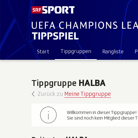
Tippgruppen
Start
Rangliste
P
Tippgruppe
HALBA
Zurück zu
Meine Tippgruppe
Willkommen in dieser Tippgruppe!
Sie sind noch kein Mitglied dieser 