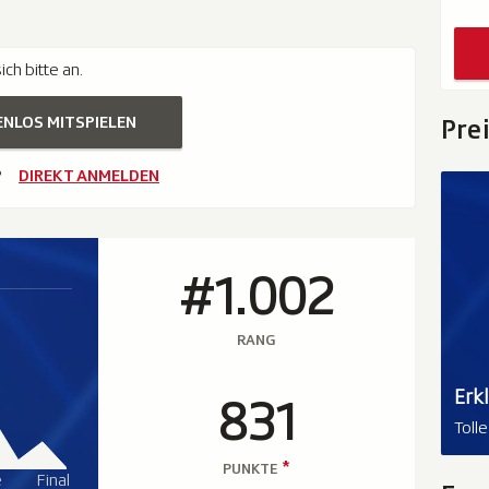
ch bitte an.
ENLOS MITSPIELEN
Pre
?
DIREKT ANMELDEN
#1.002
RANG
Erk
831
Toll
*
PUNKTE
e
Final