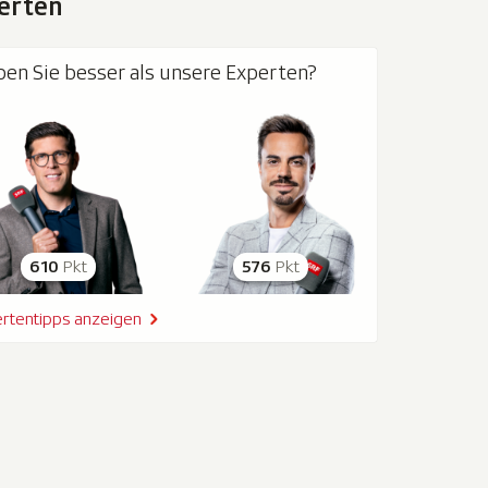
erten
pen Sie besser als unsere Experten?
610
Pkt
576
Pkt
rtentipps anzeigen