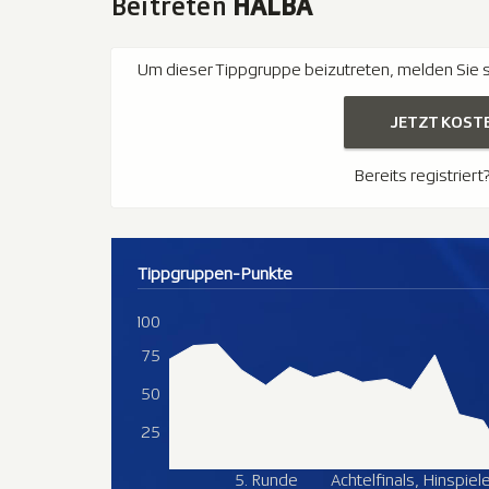
Beitreten
HALBA
Um dieser Tippgruppe beizutreten, melden Sie si
JETZT KOST
Bereits registriert
Tippgruppen-Punkte
100
75
50
25
5. Runde
Achtelfinals, Hinspiel