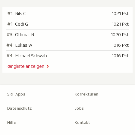
#1
Nils C
1021 Pkt
#1
Cedi G
1021 Pkt
#3
Othmar N
1020 Pkt
#4
Lukas W
1016 Pkt
#4
Michael Schwab
1016 Pkt
Rangliste anzeigen
SRF Apps
Korrekturen
Datenschutz
Jobs
Hilfe
Kontakt