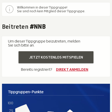
Willkommen in dieser Tippgruppe!
Sie sind noch kein Mitglied dieser Tippgruppe.
Beitreten
#NNB
Um dieser Tippgruppe beizutreten, melden
Sie sich bitte an.
JETZT KOSTENLOS MITSPIELEN
Bereits registriert?
DIREKT ANMELDEN
Tippgruppen-Punkte
100
75