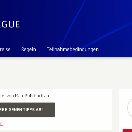
reise
Regeln
Teilnahmebedingungen
pps von Marc Rohrbach an.
RE EIGENEN TIPPS AB!
en