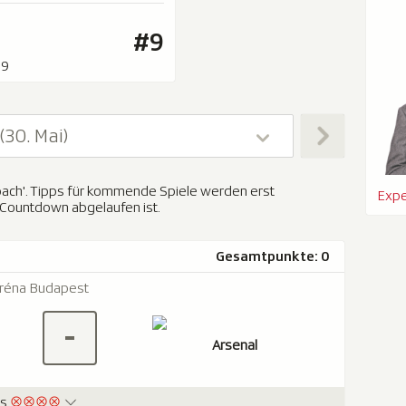
#9
9
 (30. Mai)
rbach'. Tipps für kommende Spiele werden erst
Expe
Countdown abgelaufen ist.
Gesamtpunkte: 0
réna Budapest
-
Arsenal
is