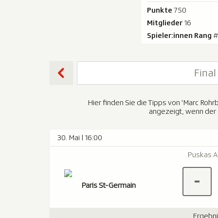
Punkte
750
Mitglieder
16
Spieler:innen Rang
#
Final
Hier finden Sie die Tipps von 'Marc Roh
angezeigt, wenn der 
30. Mai | 16:00
Puskas A
-
Paris St-Germain
Ergebn