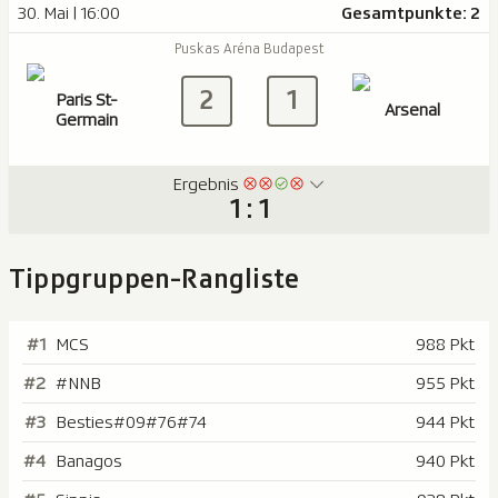
30. Mai | 16:00
Gesamtpunkte: 2
Puskas Aréna Budapest
2
1
Paris St-
Arsenal
Germain
Ergebnis
1 : 1
Tippgruppen-Rangliste
#1
MCS
988 Pkt
#2
#NNB
955 Pkt
#3
Besties#09#76#74
944 Pkt
#4
Banagos
940 Pkt