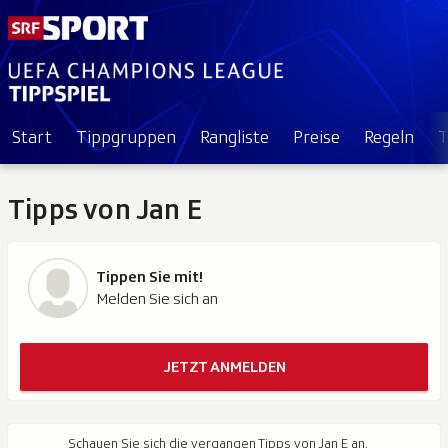
Start
Tippgruppen
Rangliste
Preise
Regeln
T
Tipps von Jan E
Tippen Sie mit!
Melden Sie sich an
JETZT ANMELDEN
Schauen Sie sich die vergangen Tipps von Jan E an.