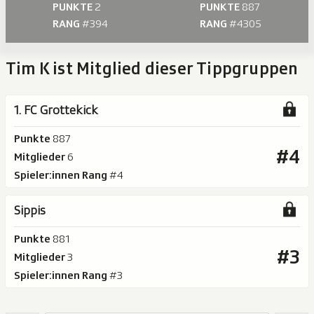
PUNKTE
2
PUNKTE
887
RANG
#394
RANG
#4305
Tim K ist Mitglied dieser Tippgruppen
1. FC Grottekick
Punkte
887
#4
Mitglieder
6
Spieler:innen Rang
#4
Sippis
Punkte
881
#3
Mitglieder
3
Spieler:innen Rang
#3