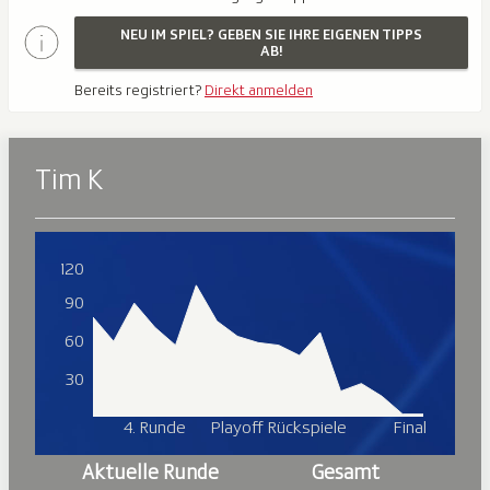
NEU IM SPIEL? GEBEN SIE IHRE EIGENEN TIPPS
AB!
Bereits registriert?
Direkt anmelden
Tim K
120
90
60
30
4. Runde
Playoff Rückspiele
Final
Aktuelle Runde
Gesamt