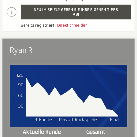
NEU IM SPIEL? GEBEN SIE IHRE EIGENEN TIPPS
AB!
Bereits registriert?
Direkt anmelden
Ryan R
120
90
60
30
4. Runde
Playoff Rückspiele
Final
Aktuelle Runde
Gesamt