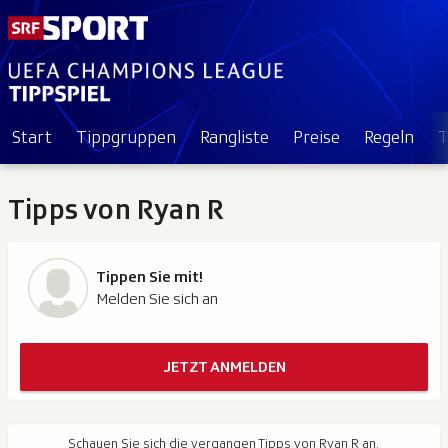
Start
Tippgruppen
Rangliste
Preise
Regeln
T
Tipps von Ryan R
Tippen Sie mit!
Melden Sie sich an
JETZT ANMELDEN
Schauen Sie sich die vergangen Tipps von Ryan R an.