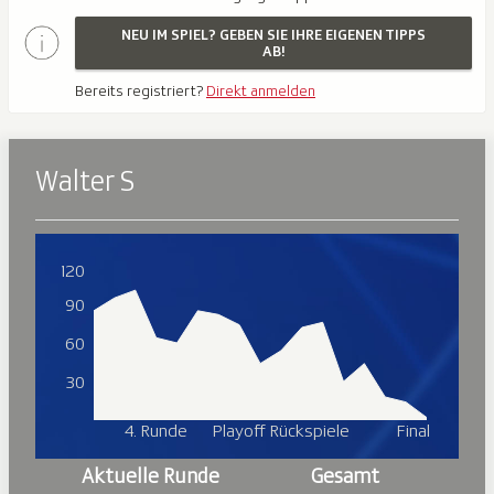
NEU IM SPIEL? GEBEN SIE IHRE EIGENEN TIPPS
AB!
Bereits registriert?
Direkt anmelden
Walter S
120
90
60
30
4. Runde
Playoff Rückspiele
Final
Aktuelle Runde
Gesamt