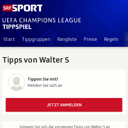
Start
Tippgruppen
Rangliste
Preise
Regeln
T
Tipps von Walter S
Tippen Sie mit!
Melden Sie sich an
JETZT ANMELDEN
Schauen Sie sich die vergangen Tipps von Walter S an.