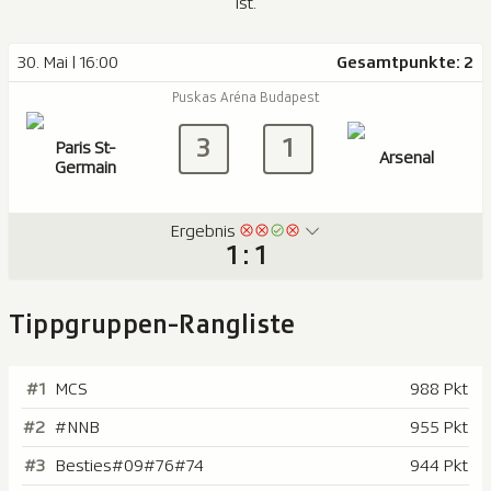
ist.
30. Mai | 16:00
Gesamtpunkte: 2
Puskas Aréna Budapest
3
1
Paris St-
Arsenal
Germain
Ergebnis
1 : 1
Tippgruppen-Rangliste
#1
MCS
988 Pkt
#2
#NNB
955 Pkt
#3
Besties#09#76#74
944 Pkt