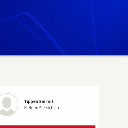
Tippen Sie mit!
Melden Sie sich an