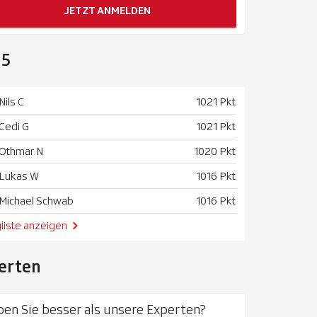
JETZT ANMELDEN
 5
Nils C
1021 Pkt
Cedi G
1021 Pkt
Othmar N
1020 Pkt
Lukas W
1016 Pkt
Michael Schwab
1016 Pkt
liste anzeigen
erten
pen Sie besser als unsere Experten?