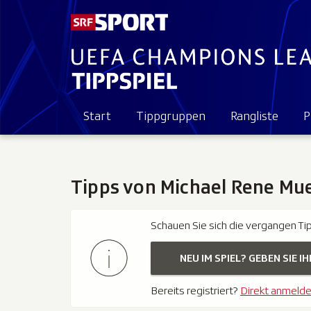
Start
Tippgruppen
Rangliste
P
Tipps von Michael Rene Mue
Schauen Sie sich die vergangen Ti
NEU IM SPIEL? GEBEN SIE IH
Bereits registriert?
Direkt anmeld