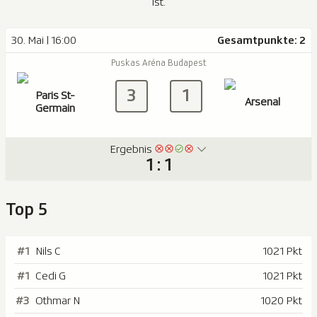
ist.
30. Mai | 16:00
Gesamtpunkte: 2
Puskas Aréna Budapest
3
1
Paris St-
Arsenal
Germain
Ergebnis
1 : 1
Top 5
#1
Nils C
1021 Pkt
#1
Cedi G
1021 Pkt
#3
Othmar N
1020 Pkt