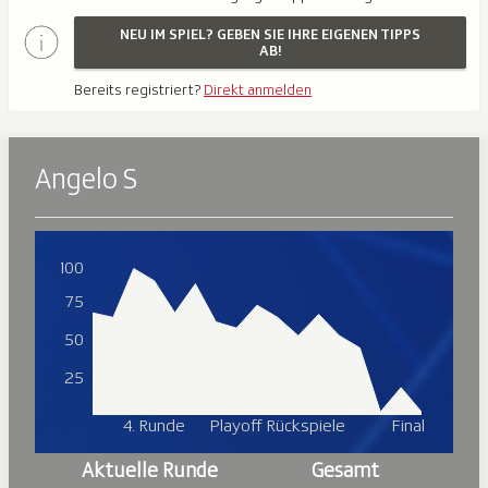
NEU IM SPIEL? GEBEN SIE IHRE EIGENEN TIPPS
AB!
Bereits registriert?
Direkt anmelden
Angelo S
100
75
50
25
4. Runde
Playoff Rückspiele
Final
Aktuelle Runde
Gesamt