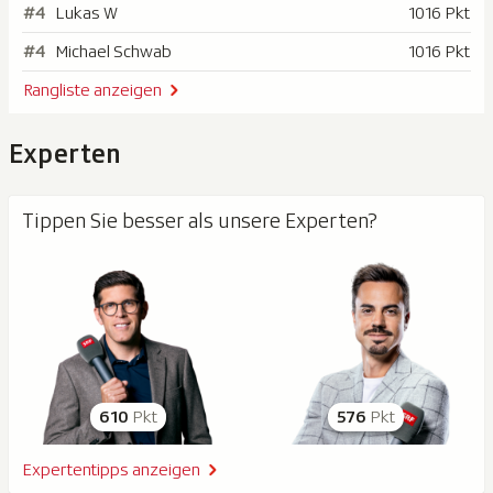
#4
Lukas W
1016 Pkt
#4
Michael Schwab
1016 Pkt
Rangliste anzeigen
Experten
Tippen Sie besser als unsere Experten?
610
Pkt
576
Pkt
Expertentipps anzeigen