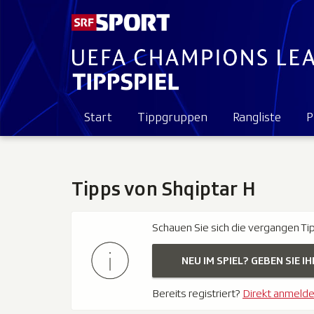
Start
Tippgruppen
Rangliste
P
Tipps von Shqiptar H
Schauen Sie sich die vergangen Tip
NEU IM SPIEL? GEBEN SIE IH
Bereits registriert?
Direkt anmeld