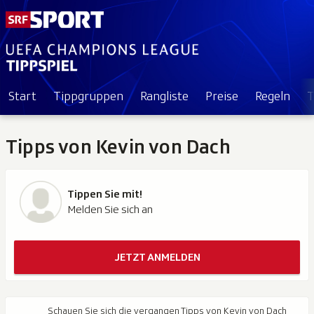
Start
Tippgruppen
Rangliste
Preise
Regeln
T
Tipps von Kevin von Dach
Tippen Sie mit!
Melden Sie sich an
JETZT ANMELDEN
Schauen Sie sich die vergangen Tipps von Kevin von Dach