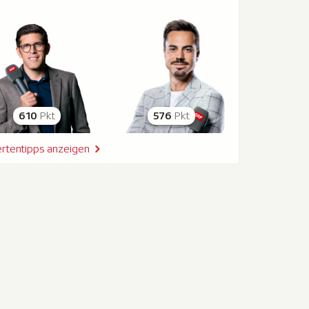
610
Pkt
576
Pkt
rtentipps anzeigen