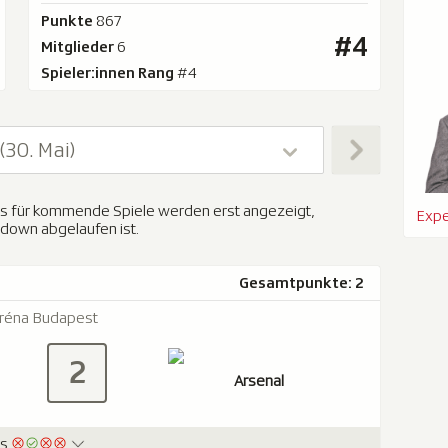
Punkte
867
#4
Mitglieder
6
Spieler:innen Rang
#4
 (30. Mai)
ipps für kommende Spiele werden erst angezeigt,
Expe
down abgelaufen ist.
Gesamtpunkte: 2
réna Budapest
2
Arsenal
is