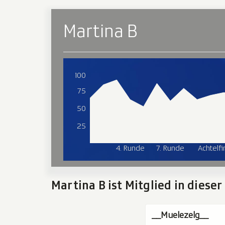
Martina B
100
75
50
25
4. Runde
7. Runde
Achtelfi
Martina B ist Mitglied in diese
__Muelezelg__