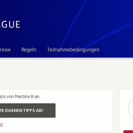
reise
Regeln
Teilnahmebedingungen
ps von Martina B an.
RE EIGENEN TIPPS AB!
en