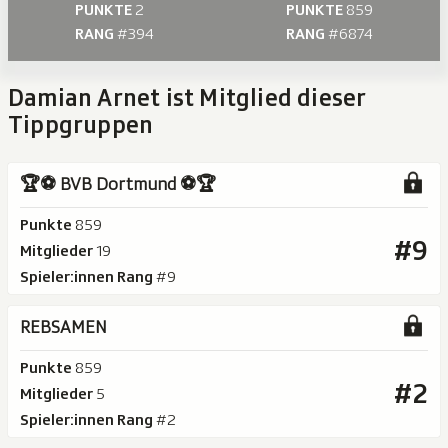
PUNKTE
2
PUNKTE
859
RANG
#394
RANG
#6874
Damian Arnet ist Mitglied dieser
Tippgruppen
🏆⚽️ BVB Dortmund ⚽️🏆
Punkte
859
#9
Mitglieder
19
Spieler:innen Rang
#9
REBSAMEN
Punkte
859
#2
Mitglieder
5
Spieler:innen Rang
#2