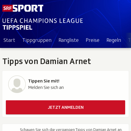
Start
Tippgruppen
Rangliste
Preise
Regeln
T
Tipps von Damian Arnet
Tippen Sie mit!
Melden Sie sich an
JETZT ANMELDEN
Schauen Sie sich die vergangen Tipps von Damian Arnet an.