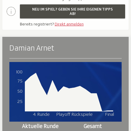
NEU IM SPIEL? GEBEN SIE IHRE EIGENEN TIPPS
AB!
Bereits registriert?
Direkt anmelden
Damian Arnet
100
75
50
25
4. Runde
Playoff Rückspiele
Final
Aktuelle Runde
Gesamt