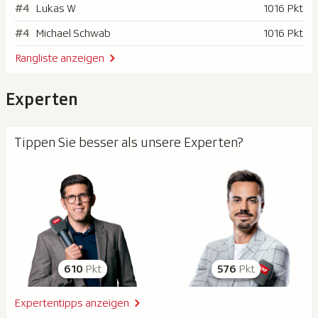
#4
Lukas W
1016 Pkt
#4
Michael Schwab
1016 Pkt
Rangliste anzeigen
Experten
Tippen Sie besser als unsere Experten?
610
Pkt
576
Pkt
Expertentipps anzeigen