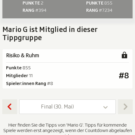
PUNKTE
2
PUNKTE
855
RANG
#394
RANG
#7234
Mario G ist Mitglied in dieser
Tippgruppe
Risiko & Ruhm
Punkte
855
#8
Mitglieder
11
Spieler:innen Rang
#8
Final (30. Mai)
Hier finden Sie die Tipps von 'Mario G'. Tipps für kommende
Spiele werden erst angezeigt, wenn der Countdown abgelaufen