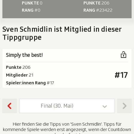
PUNKTE
0
PUNKTE
206
RANG
#0
RANG
#23422
Sven Schmidlin ist Mitglied in dieser
Tippgruppe
Simply the best!
Punkte
206
#17
Mitglieder
21
Spieler:innen Rang
#17
Final (30. Mai)
Hier finden Sie die Tipps von 'Sven Schmidlin'. Tipps für
kommende Spiele werden erst angezeigt, wenn der Countdown