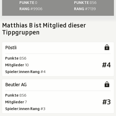
PUNKTE
0
PUNKTE
856
RANG
#9906
RANG
#7139
Matthias B ist Mitglied dieser
Tippgruppen
Pöstli
Punkte
856
#4
Mitglieder
10
Spieler:innen Rang
#4
Beutler AG
Punkte
856
#3
Mitglieder
7
Spieler:innen Rang
#3