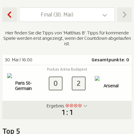
Final (30. Mai)
Hier finden Sie die Tipps von 'Matthias B'. Tipps für kommende
Spiele werden erst angezeigt, wenn der Countdown abgelaufen
ist.
30. Mai | 16:00
Gesamtpunkte: 0
Puskas Aréna Budapest
0
2
Paris St-
Arsenal
Germain
Ergebnis
1 : 1
Top 5