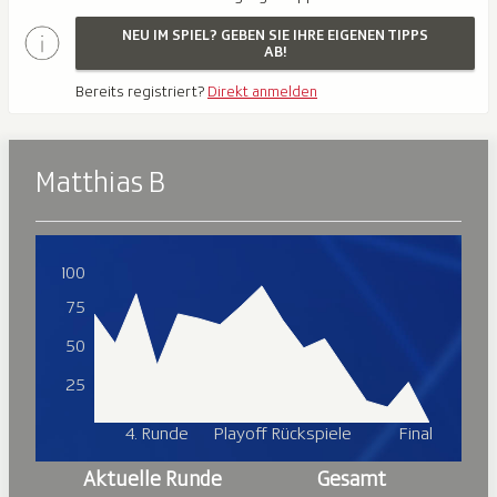
NEU IM SPIEL? GEBEN SIE IHRE EIGENEN TIPPS
AB!
Bereits registriert?
Direkt anmelden
Matthias B
100
75
50
25
4. Runde
Playoff Rückspiele
Final
Aktuelle Runde
Gesamt