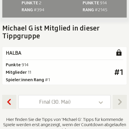
PUNKTE
2
PUNKTE
914
RANG
#394
RANG
#2145
Michael G ist Mitglied in dieser
Tippgruppe
HALBA
Punkte
914
#1
Mitglieder
11
Spieler:innen Rang
#1
Final (30. Mai)
Hier finden Sie die Tipps von 'Michael G'. Tipps für kommende
Spiele werden erst angezeigt, wenn der Countdown abgelaufen