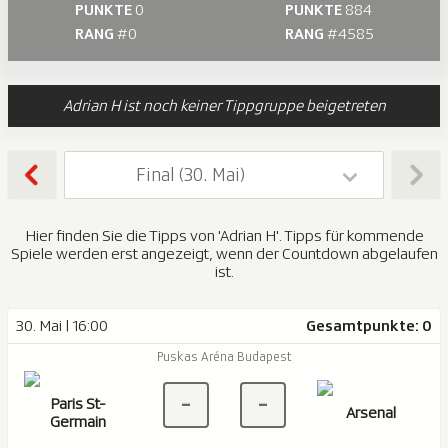
PUNKTE
0
PUNKTE
884
RANG
#0
RANG
#4585
Adrian H ist noch keiner Tippgruppe beigetreten
Final (30. Mai)
Hier finden Sie die Tipps von 'Adrian H'. Tipps für kommende
Spiele werden erst angezeigt, wenn der Countdown abgelaufen
ist.
30. Mai | 16:00
Gesamtpunkte: 0
Puskas Aréna Budapest
-
-
Paris St-
Arsenal
Germain