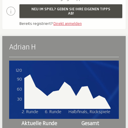
NEU IM SPIEL? GEBEN SIE IHRE EIGENEN TIPPS
AB!
Bereits registriert?
Direkt anmelden
Adrian H
120
90
60
30
2. Runde
6. Runde
Halbfinals, Rückspiele
Aktuelle Runde
Gesamt