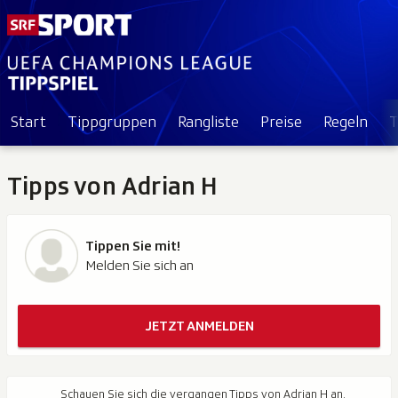
Start
Tippgruppen
Rangliste
Preise
Regeln
T
Tipps von Adrian H
Tippen Sie mit!
Melden Sie sich an
JETZT ANMELDEN
Schauen Sie sich die vergangen Tipps von Adrian H an.