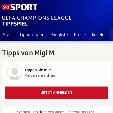
Start
Tippgruppen
Rangliste
Preise
Regeln
T
Tipps von Migi M
Tippen Sie mit!
Melden Sie sich an
JETZT ANMELDEN
Schauen Sie sich die vergangen Tipps von Migi M an.