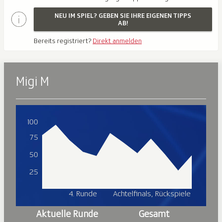
NEU IM SPIEL? GEBEN SIE IHRE EIGENEN TIPPS
AB!
Bereits registriert?
Direkt anmelden
Migi M
100
75
50
25
4. Runde
Achtelfinals, Rückspiele
Aktuelle Runde
Gesamt