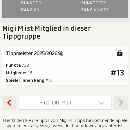
PUNKTE
0
PUNKTE
732
RANG
#0
RANG
#14822
Migi M ist Mitglied in dieser
Tippgruppe
Tippmeister 2025/2026🚀
Punkte
732
#13
Mitglieder
16
Spieler:innen Rang
#13
Final (30. Mai)
Hier finden Sie die Tipps von 'Migi M'. Tipps für kommende Spiele
werden erst angezeigt, wenn der Countdown abgelaufen ist.