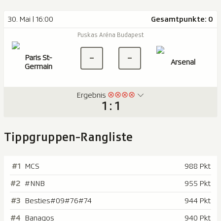
30. Mai | 16:00
Gesamtpunkte: 0
Puskas Aréna Budapest
-
-
Paris St-
Arsenal
Germain
Ergebnis
1 : 1
Tippgruppen-Rangliste
#1
MCS
988 Pkt
#2
#NNB
955 Pkt
#3
Besties#09#76#74
944 Pkt
#4
Banagos
940 Pkt