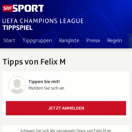
Start
Tippgruppen
Rangliste
Preise
Regeln
T
Tipps von Felix M
Tippen Sie mit!
Melden Sie sich an
JETZT ANMELDEN
Schauen Sie sich die vergangen Tipps von Felix M an.