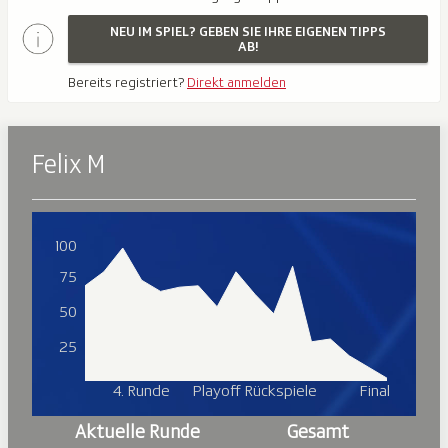
NEU IM SPIEL? GEBEN SIE IHRE EIGENEN TIPPS
AB!
Bereits registriert?
Direkt anmelden
Felix M
100
75
50
25
4. Runde
Playoff Rückspiele
Final
Aktuelle Runde
Gesamt