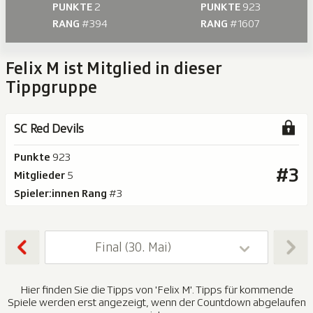
PUNKTE
2
PUNKTE
923
RANG
#394
RANG
#1607
Felix M ist Mitglied in dieser
Tippgruppe
SC Red Devils
Punkte
923
#3
Mitglieder
5
Spieler:innen Rang
#3
Final (30. Mai)
Hier finden Sie die Tipps von 'Felix M'. Tipps für kommende
Spiele werden erst angezeigt, wenn der Countdown abgelaufen