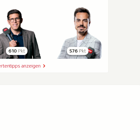
610
Pkt
576
Pkt
rtentipps anzeigen