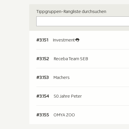
Tippgruppen-Rangliste durchsuchen
#3.151
Investment👅
#3.152
Receba Team SEB
#3.153
Machers
#3.154
50 Jahre Peter
#3.155
OMYA ZOO