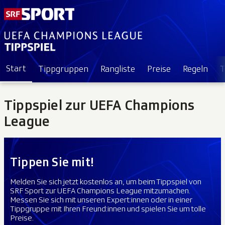
Start
Tippgruppen
Rangliste
Preise
Regeln
T
Tippspiel zur UEFA Champions
League
Tippen Sie mit!
Melden Sie sich jetzt kostenlos an, um beim Tippspiel von
SRF Sport zur UEFA Champions League mitzumachen.
Messen Sie sich mit unseren Expert:innen oder in einer
Tippgruppe mit Ihren Freund:innen und spielen Sie um tolle
Preise.