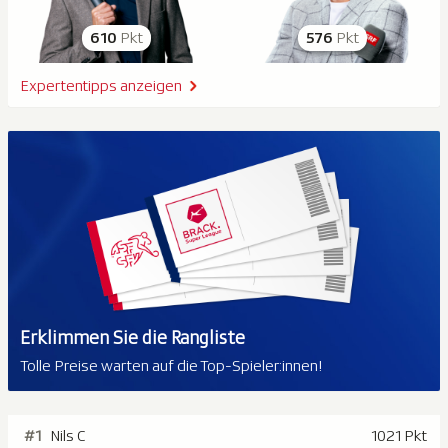
610
Pkt
576
Pkt
Expertentipps anzeigen
Erklimmen Sie die Rangliste
Tolle Preise warten auf die Top-Spieler:innen!
#1
Nils C
1021 Pkt