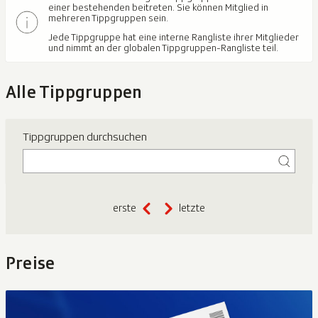
einer bestehenden beitreten. Sie können Mitglied in
mehreren Tippgruppen sein.
Jede Tippgruppe hat eine interne Rangliste ihrer Mitglieder
und nimmt an der globalen Tippgruppen-Rangliste teil.
Alle Tippgruppen
Tippgruppen durchsuchen
erste
letzte
Preise