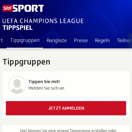
Tippgruppen
rt
Rangliste
Preise
Regeln
Teiln
Tippgruppen
Tippen Sie mit!
Melden Sie sich an
JETZT ANMELDEN
Hier können Sie eine eigene Tippgruppe erstellen oder