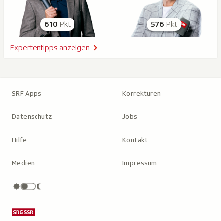
610
Pkt
576
Pkt
Expertentipps anzeigen
SRF Apps
Korrekturen
Datenschutz
Jobs
Hilfe
Kontakt
Medien
Impressum