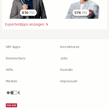
610
Pkt
576
Pkt
Expertentipps anzeigen
SRF Apps
Korrekturen
Datenschutz
Jobs
Hilfe
Kontakt
Medien
Impressum