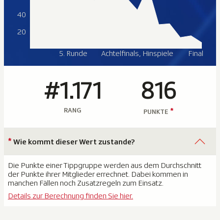
40
20
5. Runde
Achtelfinals, Hinspiele
Final
#1.171
816
RANG
*
PUNKTE
*
Wie kommt dieser Wert zustande?
Die Punkte einer Tippgruppe werden aus dem Durchschnitt
der Punkte ihrer Mitglieder errechnet. Dabei kommen in
manchen Fällen noch Zusatzregeln zum Einsatz.
Details zur Berechnung finden Sie hier.