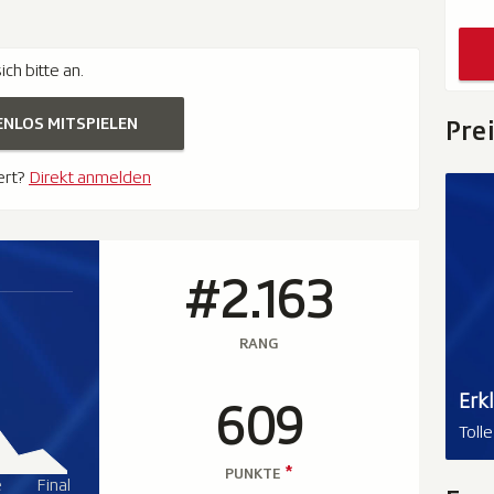
ch bitte an.
ENLOS MITSPIELEN
Pre
iert?
Direkt anmelden
#2.163
RANG
Erk
609
Toll
*
PUNKTE
e
Final