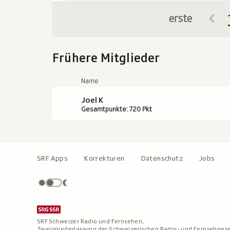
erste
Frühere Mitglieder
Name
Joel K
Gesamtpunkte: 720 Pkt
SRF Apps
Korrekturen
Datenschutz
Jobs
SRF Schweizer Radio und Fernsehen,
Zweigniederlassung der Schweizerischen Radio- und Fernsehgese