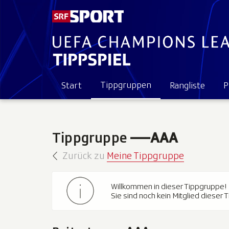
Tippgruppen
Start
Rangliste
P
Tippgruppe
—-AAA
Zurück zu
Meine Tippgruppe
Willkommen in dieser Tippgruppe!
Sie sind noch kein Mitglied dieser 