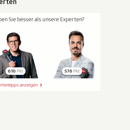
erten
pen Sie besser als unsere Experten?
610
Pkt
576
Pkt
rtentipps anzeigen