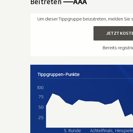
Beitreten
—-AAA
Um dieser Tippgruppe beizutreten, melden Sie si
JETZT KOST
Bereits registr
Tippgruppen-Punkte
100
75
50
25
5. Runde
Achtelfinals, Hinspiel