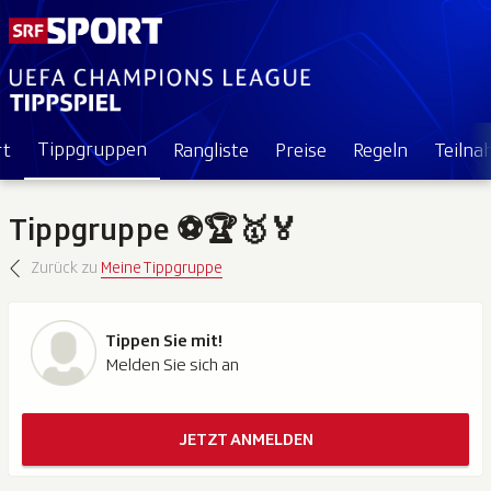
Tippgruppen
rt
Rangliste
Preise
Regeln
Teiln
Tippgruppe
⚽️🏆🥇🏅
Zurück zu
Meine Tippgruppe
Tippen Sie mit!
Melden Sie sich an
JETZT ANMELDEN