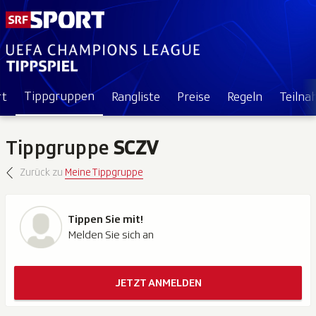
Tippgruppen
rt
Rangliste
Preise
Regeln
Teiln
Tippgruppe
SCZV
Zurück zu
Meine Tippgruppe
Tippen Sie mit!
Melden Sie sich an
JETZT ANMELDEN