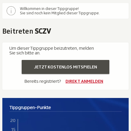
Willkommen in dieser Tippgruppe!
Sie sind noch kein Mitglied dieser Tippgruppe.
Beitreten
SCZV
Um dieser Tippgruppe beizutreten, melden
Sie sich bitte an.
JETZT KOSTENLOS MITSPIELEN
Bereits registriert?
DIREKT ANMELDEN
Tippgruppen-Punkte
20
15