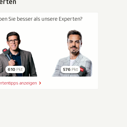
erten
pen Sie besser als unsere Experten?
610
Pkt
576
Pkt
rtentipps anzeigen