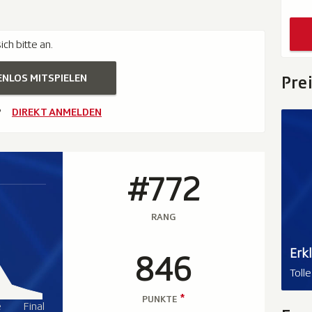
ch bitte an.
ENLOS MITSPIELEN
Pre
?
DIREKT ANMELDEN
#772
RANG
Erk
846
Toll
*
PUNKTE
e
Final