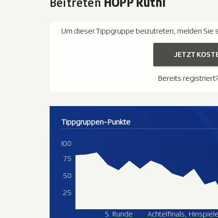
Beitreten
HOPP Rüthi
Um dieser Tippgruppe beizutreten, melden Sie si
JETZT KOST
Bereits registriert
Tippgruppen-Punkte
100
75
50
25
5. Runde
Achtelfinals, Hinspiel