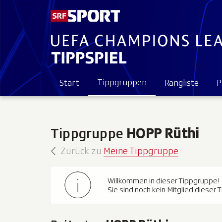
Tippgruppen
Start
Rangliste
P
Tippgruppe
HOPP Rüthi
Zurück zu
Meine Tippgruppe
Willkommen in dieser Tippgruppe!
Sie sind noch kein Mitglied dieser 