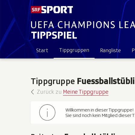
Tippgruppen
Start
Rangliste
P
Tippgruppe
Fuessballstübli
Zurück zu
Meine Tippgruppe
Willkommen in dieser Tippgruppe!
Sie sind noch kein Mitglied dieser 