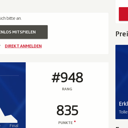
ch bitte an.
ENLOS MITSPIELEN
Pre
?
DIREKT ANMELDEN
#948
RANG
Erk
835
Toll
*
PUNKTE
e
Final