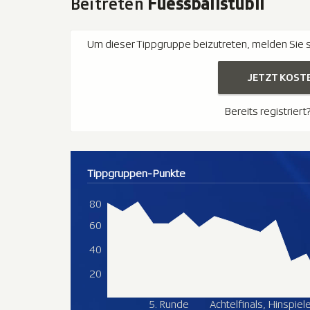
Beitreten
Fuessballstübli
Um dieser Tippgruppe beizutreten, melden Sie si
JETZT KOST
Bereits registriert
Tippgruppen-Punkte
80
60
40
20
5. Runde
Achtelfinals, Hinspiel