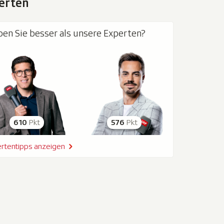
erten
pen Sie besser als unsere Experten?
610
Pkt
576
Pkt
rtentipps anzeigen