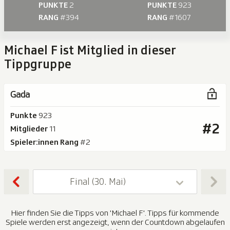
PUNKTE
2
PUNKTE
923
RANG
#394
RANG
#1607
Michael F ist Mitglied in dieser
Tippgruppe
Gada
Punkte
923
#2
Mitglieder
11
Spieler:innen Rang
#2
Final (30. Mai)
Hier finden Sie die Tipps von 'Michael F'. Tipps für kommende
Spiele werden erst angezeigt, wenn der Countdown abgelaufen