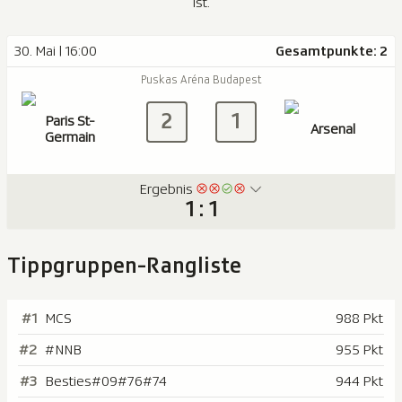
ist.
30. Mai | 16:00
Gesamtpunkte: 2
Puskas Aréna Budapest
2
1
Paris St-
Arsenal
Germain
Ergebnis
1 : 1
Tippgruppen-Rangliste
#1
MCS
988 Pkt
#2
#NNB
955 Pkt
#3
Besties#09#76#74
944 Pkt