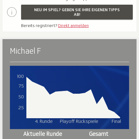
NEU IM SPIEL? GEBEN SIE IHRE EIGENEN TIPPS
AB!
Bereits registriert?
Direkt anmelden
Michael F
100
75
50
25
4. Runde
Playoff Rückspiele
Final
Aktuelle Runde
Gesamt