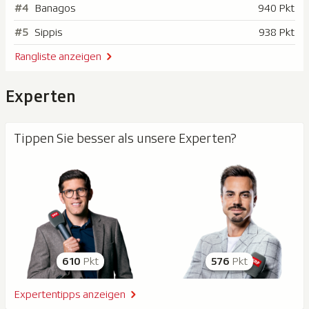
#4
Banagos
940 Pkt
#5
Sippis
938 Pkt
Rangliste anzeigen
Experten
Tippen Sie besser als unsere Experten?
610
Pkt
576
Pkt
Expertentipps anzeigen