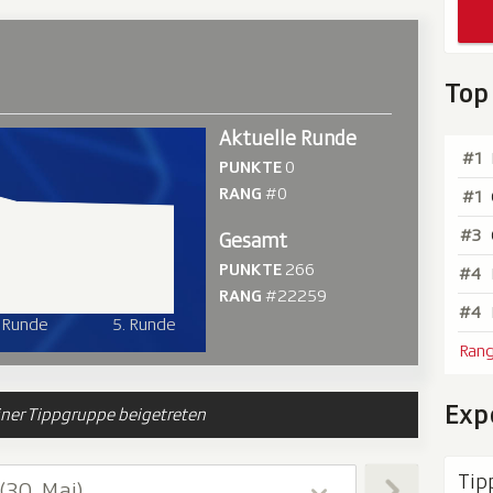
Top
Aktuelle Runde
#1
PUNKTE
0
RANG
#0
#1
#3
Gesamt
PUNKTE
266
#4
RANG
#22259
#4
. Runde
5. Runde
Rang
Exp
iner Tippgruppe beigetreten
Tip
 (30. Mai)