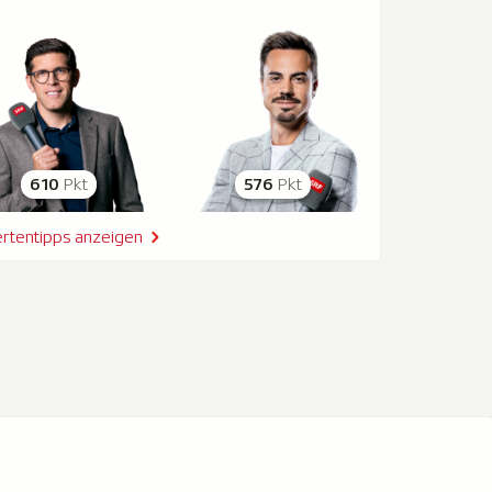
610
Pkt
576
Pkt
rtentipps anzeigen