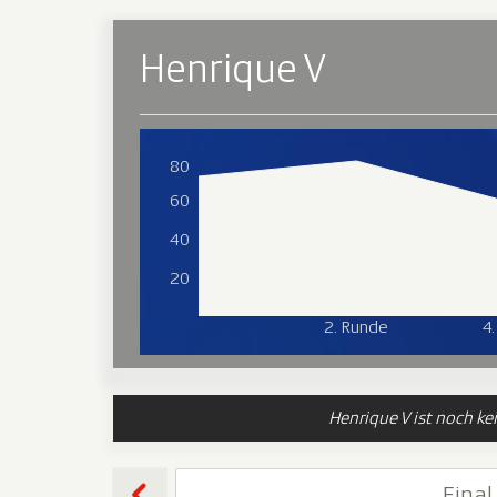
Henrique V
80
60
40
20
2. Runde
4
Henrique V ist noch ke
Final