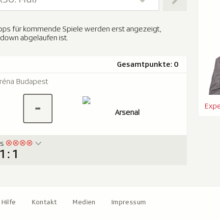
 Tipps für kommende Spiele werden erst angezeigt,
down abgelaufen ist.
Gesamtpunkte: 0
réna Budapest
-
Expe
Arsenal
is
1 : 1
Hilfe
Kontakt
Medien
Impressum