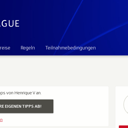
reise
Regeln
Teilnahmebedingungen
pps von Henrique V an.
RE EIGENEN TIPPS AB!
en