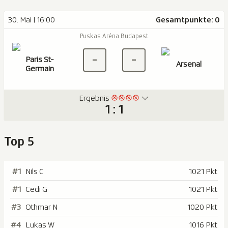
30. Mai | 16:00
Gesamtpunkte: 0
Puskas Aréna Budapest
-
-
Paris St-
Arsenal
Germain
Ergebnis
1 : 1
Top 5
#1
Nils C
1021 Pkt
#1
Cedi G
1021 Pkt
#3
Othmar N
1020 Pkt
#4
Lukas W
1016 Pkt