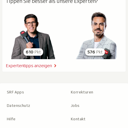
Tippen Sie besser als unsere Experten?
610
Pkt
576
Pkt
Expertentipps anzeigen
SRF Apps
Korrekturen
Datenschutz
Jobs
Hilfe
Kontakt