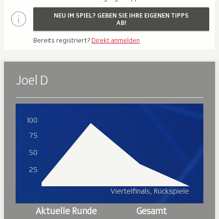
NEU IM SPIEL? GEBEN SIE IHRE EIGENEN TIPPS
AB!
Bereits registriert?
Direkt anmelden
Joel D
100
75
50
25
Viertelfinals, Rückspiele
Aktuelle Runde
Gesamt