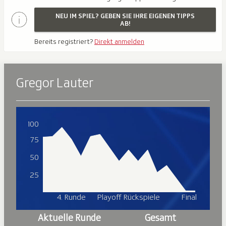
NEU IM SPIEL? GEBEN SIE IHRE EIGENEN TIPPS
AB!
Bereits registriert?
Direkt anmelden
Gregor Lauter
100
75
50
25
4. Runde
Playoff Rückspiele
Final
Aktuelle Runde
Gesamt