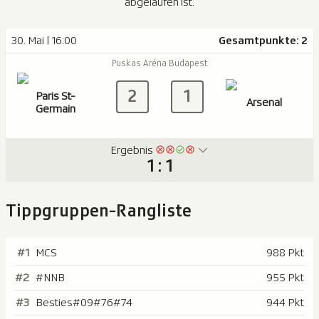
abgelaufen ist.
30. Mai | 16:00
Gesamtpunkte: 2
Puskas Aréna Budapest
2
1
Paris St-
Arsenal
Germain
Ergebnis
1 : 1
Tippgruppen-Rangliste
#1
MCS
988 Pkt
#2
#NNB
955 Pkt
#3
Besties#09#76#74
944 Pkt