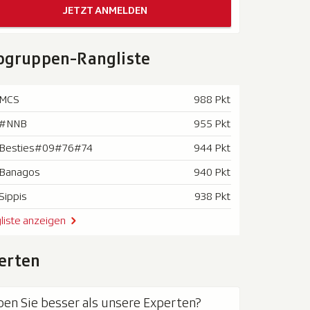
JETZT ANMELDEN
pgruppen-Rangliste
MCS
988 Pkt
#NNB
955 Pkt
Besties#09#76#74
944 Pkt
Banagos
940 Pkt
Sippis
938 Pkt
liste anzeigen
erten
pen Sie besser als unsere Experten?