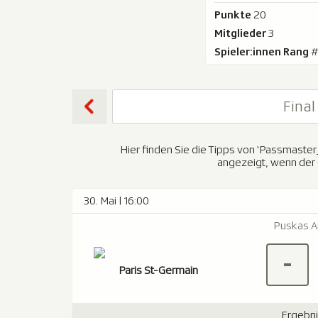
Punkte
20
Mitglieder
3
Spieler:innen Rang
#
Final
Hier finden Sie die Tipps von 'Passmaste
angezeigt, wenn der 
30. Mai | 16:00
Puskas A
-
Paris St-Germain
Ergebn