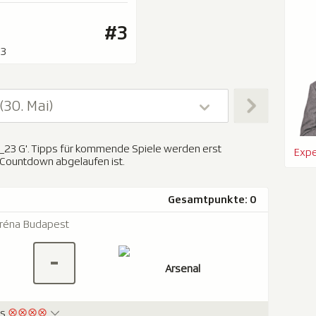
#3
3
 (30. Mai)
r_23 G'. Tipps für kommende Spiele werden erst
Expe
Countdown abgelaufen ist.
Gesamtpunkte: 0
réna Budapest
-
Arsenal
is