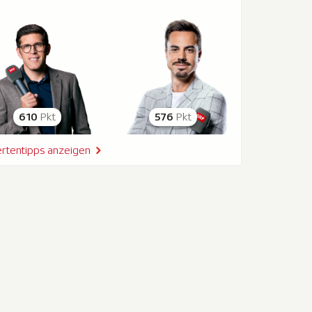
610
Pkt
576
Pkt
rtentipps anzeigen