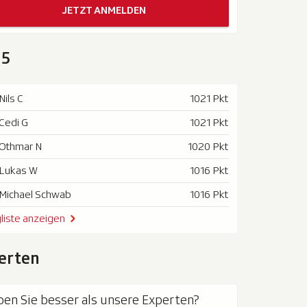
JETZT ANMELDEN
 5
Nils C
1021 Pkt
Cedi G
1021 Pkt
Othmar N
1020 Pkt
Lukas W
1016 Pkt
Michael Schwab
1016 Pkt
liste anzeigen
erten
pen Sie besser als unsere Experten?