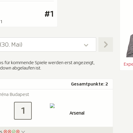
#1
1
 (30. Mai)
Tipps für kommende Spiele werden erst angezeigt,
Expe
down abgelaufen ist.
Gesamtpunkte: 2
réna Budapest
1
Arsenal
is