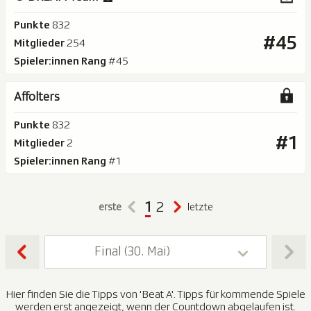
Punkte
832
#45
Mitglieder
254
Spieler:innen Rang
#45
Affolters
Punkte
832
#1
Mitglieder
2
Spieler:innen Rang
#1
1
2
erste
letzte
Final (30. Mai)
Hier finden Sie die Tipps von 'Beat A'. Tipps für kommende Spiele
werden erst angezeigt, wenn der Countdown abgelaufen ist.