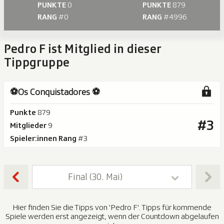
PUNKTE
0
PUNKTE
879
RANG
#0
RANG
#4996
Pedro F ist Mitglied in dieser
Tippgruppe
⚽️Os Conquistadores ⚽️
Punkte
879
#3
Mitglieder
9
Spieler:innen Rang
#3
Final (30. Mai)
Hier finden Sie die Tipps von 'Pedro F'. Tipps für kommende
Spiele werden erst angezeigt, wenn der Countdown abgelaufen