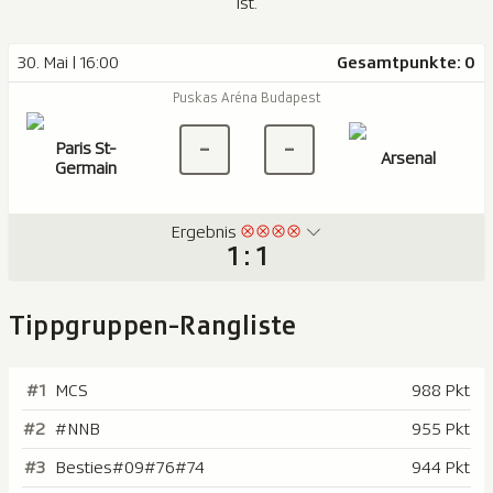
ist.
30. Mai | 16:00
Gesamtpunkte: 0
Puskas Aréna Budapest
-
-
Paris St-
Arsenal
Germain
Ergebnis
1 : 1
Tippgruppen-Rangliste
#1
MCS
988 Pkt
#2
#NNB
955 Pkt
#3
Besties#09#76#74
944 Pkt