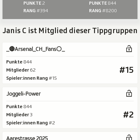
PUNKTE
2
PUNKTE
844
RANG
#394
RANG
#8200
Janis C ist Mitglied dieser Tippgruppen
_🔴Arsenal_CH_Fans⚪️_
Punkte
844
#15
Mitglieder
62
Spieler:innen Rang
#15
Joggeli-Power
Punkte
844
#2
Mitglieder
3
Spieler:innen Rang
#2
Aarestrasse 2025