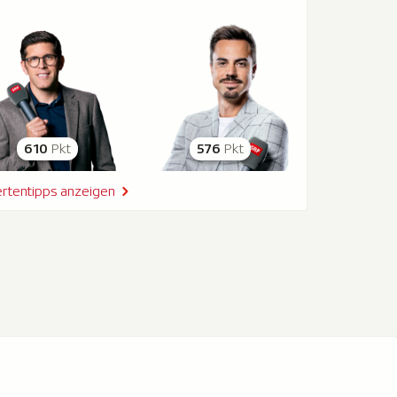
610
Pkt
576
Pkt
rtentipps anzeigen