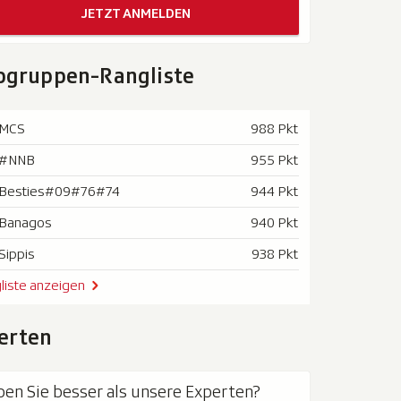
JETZT ANMELDEN
pgruppen-Rangliste
MCS
988 Pkt
#NNB
955 Pkt
Besties#09#76#74
944 Pkt
Banagos
940 Pkt
Sippis
938 Pkt
liste anzeigen
erten
pen Sie besser als unsere Experten?