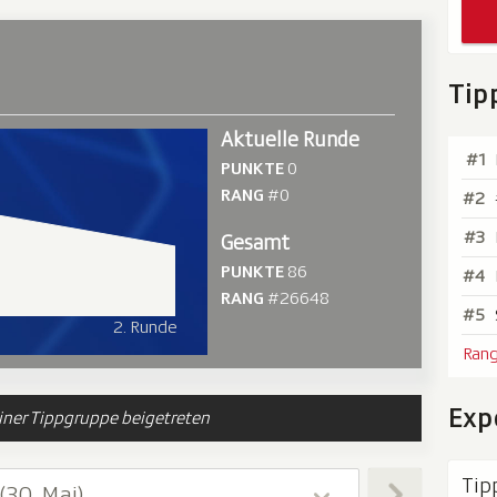
Tip
Aktuelle Runde
#1
PUNKTE
0
RANG
#0
#2
#3
Gesamt
PUNKTE
86
#4
RANG
#26648
#5
2. Runde
Rang
Exp
iner Tippgruppe beigetreten
Tip
 (30. Mai)