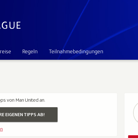
reise
Regeln
Teilnahmebedingungen
pps von Man United an.
RE EIGENEN TIPPS AB!
en