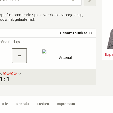
 Tipps für kommende Spiele werden erst angezeigt,
down abgelaufen ist.
Gesamtpunkte: 0
réna Budapest
-
Expe
Arsenal
is
1 : 1
Hilfe
Kontakt
Medien
Impressum