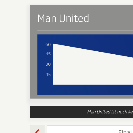
Man United
60
45
30
15
Man United ist noch ke
Final